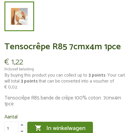
Tensocrêpe R85 7cmx4m 1pce
€ 1,22
Inclusief belasting
By buying this product you can collect up to
3
points
. Your cart
will total
3
points
that can be converted into a voucher of
€ 0,02
.
Tensocrêpe R85 bande de crêpe 100% coton 7cmx4m
1pce
Aantal
In winkelwagen
