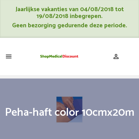
Jaarlijkse vakanties van 04/08/2018 tot
19/08/2018 inbegrepen.
Geen bezorging gedurende deze periode.
shopping_cart


Peha-haft color 10cmx20m