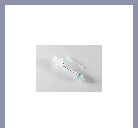
5ml+aiguille 21Gx1 1/2"
100p/bte