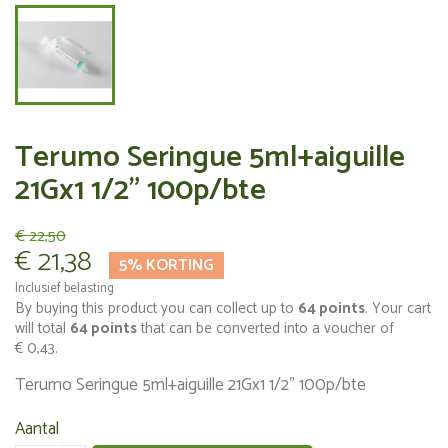
Terumo Seringue 5ml+aiguille
21Gx1 1/2" 100p/bte
€ 22,50
€ 21,38
5% KORTING
Inclusief belasting
By buying this product you can collect up to
64
points
. Your cart
will total
64
points
that can be converted into a voucher of
€ 0,43
.
Terumo Seringue 5ml+aiguille 21Gx1 1/2" 100p/bte
Aantal