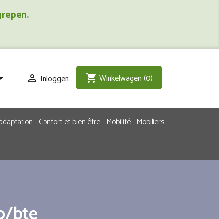
grepen.
Winkelwagen
(0)
shopping_cart
Inloggen


adaptation
Confort et bien être
Mobilité
Mobiliers
p/bte