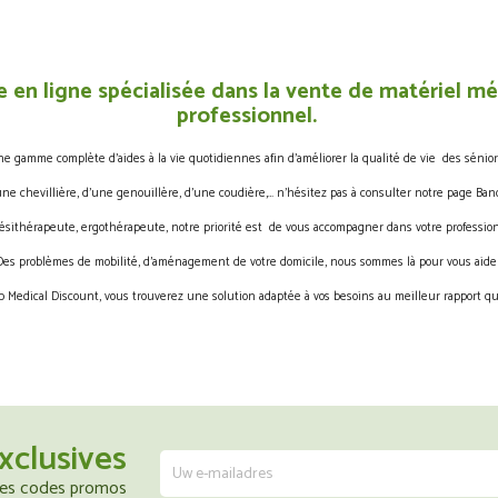
 en ligne spécialisée dans la vente de matériel méd
professionnel.
gamme complète d’aides à la vie quotidiennes afin d’améliorer la qualité de vie des sénior
une chevillière, d’une genouillère, d’une coudière,… n’hésitez pas à consulter notre page Band
ésithérapeute, ergothérapeute, notre priorité est de vous accompagner dans votre profession
Des problèmes de mobilité, d’aménagement de votre domicile, nous sommes là pour vous aider
 Medical Discount, vous trouverez une solution adaptée à vos besoins au meilleur rapport qua
xclusives
 les codes promos