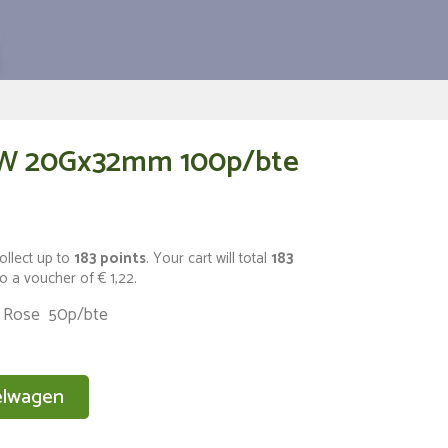
-W 20Gx32mm 100p/bte
ollect up to
183
points
. Your cart will total
183
to a voucher of
€ 1,22
.
 Rose 50p/bte
elwagen