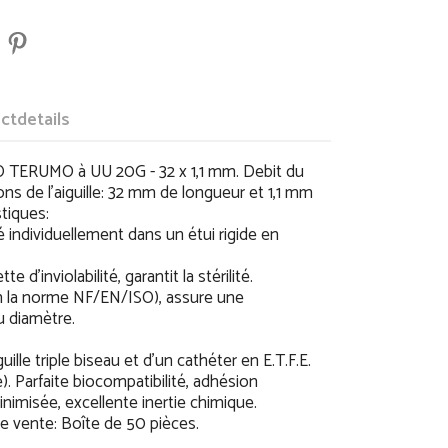
ctdetails
O TERUMO à UU 20G - 32 x 1,1 mm. Debit du
ns de l'aiguille: 32 mm de longueur et 1,1 mm
stiques:
 individuellement dans un étui rigide en
te d'inviolabilité, garantit la stérilité.
on la norme NF/EN/ISO), assure une
du diamètre.
ille triple biseau et d'un cathéter en E.T.F.E.
). Parfaite biocompatibilité, adhésion
nimisée, excellente inertie chimique.
 vente: Boîte de 50 pièces.