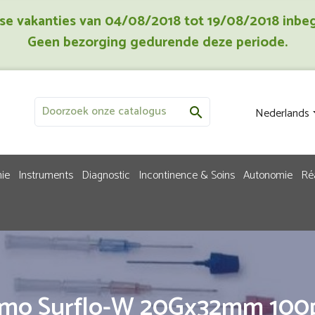
jkse vakanties van 04/08/2018 tot 19/08/2018 inbe
Geen bezorging gedurende deze periode.
Nederlands

ie
Instruments
Diagnostic
Incontinence & Soins
Autonomie
Ré
mo Surflo-W 20Gx32mm 100