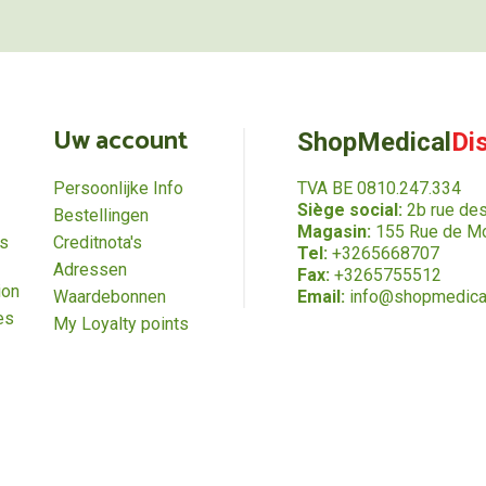
Uw account
ShopMedical
Di
Persoonlijke Info
TVA BE 0810.247.334
Siège social:
2b rue de
Bestellingen
Magasin:
155 Rue de Mo
es
Creditnota's
Tel:
+3265668707
Adressen
Fax:
+3265755512
ion
Waardebonnen
Email:
info@shopmedica
es
My Loyalty points