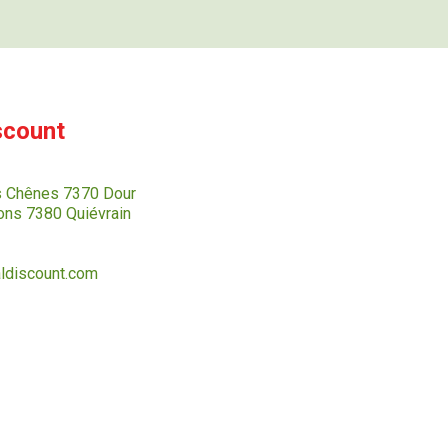
scount
s Chênes 7370 Dour
ns 7380 Quiévrain
ldiscount.com