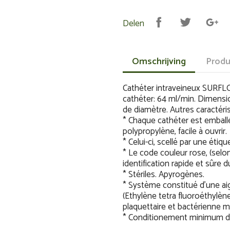
Delen
Omschrijving
Produ
Cathéter intraveineux SURFL
cathéter: 64 ml/min. Dimensio
de diamètre. Autres caractéri
* Chaque cathéter est emballé
polypropylène, facile à ouvrir.
* Celui-ci, scellé par une étiquet
* Le code couleur rose, (sel
identification rapide et sûre 
* Stériles. Apyrogènes.
* Système constitué d'une aigu
(Ethylène tetra fluoroéthylène
plaquettaire et bactérienne mi
* Conditionement minimum de