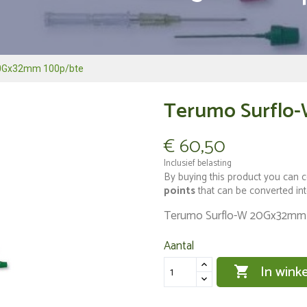
20Gx32mm 100p/bte
Terumo Surflo
€ 60,50
Inclusief belasting
By buying this product you can c
points
that can be converted in
Terumo Surflo-W 20Gx32mm
Aantal
In wink
