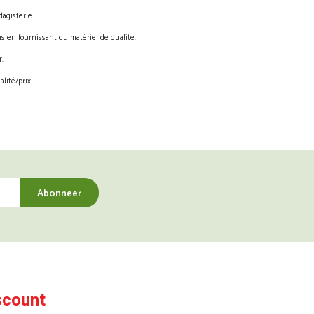
agisterie.
s en fournissant du matériel de qualité.
.
lité/prix.
scount