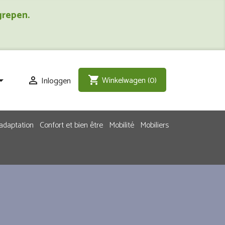
grepen.
Winkelwagen
(0)
shopping_cart
Inloggen


adaptation
Confort et bien être
Mobilité
Mobiliers