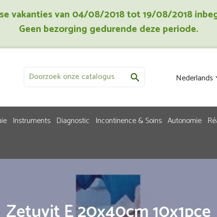
jkse vakanties van 04/08/2018 tot 19/08/2018 inbe
Geen bezorging gedurende deze periode.
Nederlands

ie
Instruments
Diagnostic
Incontinence & Soins
Autonomie
Ré
Zetuvit E 20x40cm 10x1pce