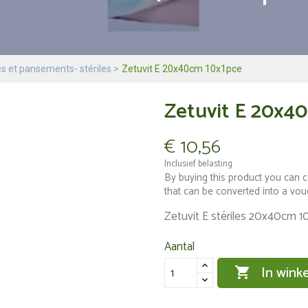
 et pansements- stériles
Zetuvit E 20x40cm 10x1pce
Zetuvit E 20x4
€ 10,56
Inclusief belasting
By buying this product you can c
that can be converted into a vo
Zetuvit E stériles 20x40cm 1
Aantal
In wink
