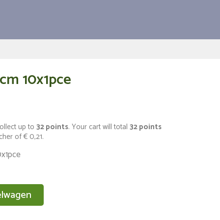
0cm 10x1pce
ollect up to
32
points
. Your cart will total
32
points
ucher of
€ 0,21
.
0x1pce
elwagen