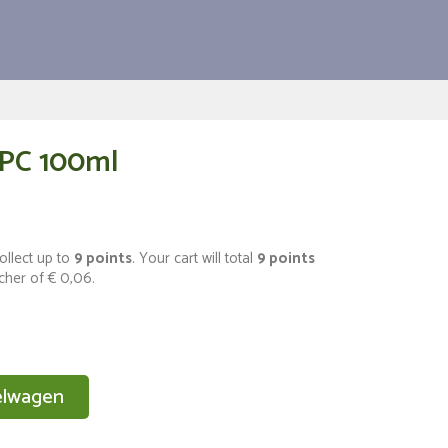
PC 100ml
ollect up to
9
points
. Your cart will total
9
points
ucher of
€ 0,06
.
elwagen