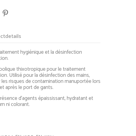
ctdetails
raitement hygiénique et la désinfection
tion.
olique thixotropique pour le traitement
ion. Utilisé pour la désinfection des mains,
er les risques de contamination manuportée lors
t après le port de gants.
ésence d’agents épaississant, hydratant et
um ni colorant.