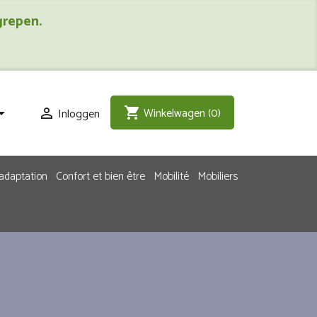
grepen.
Winkelwagen
(0)
shopping_cart
Inloggen


adaptation
Confort et bien être
Mobilité
Mobiliers