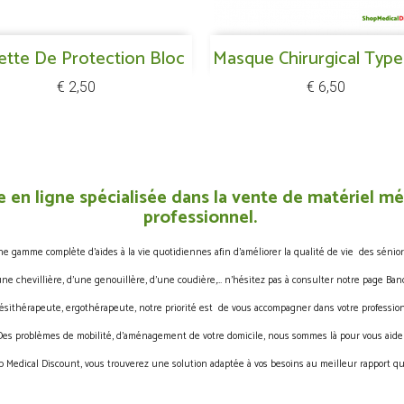
Snel bekijken
Snel bekijken
ette De Protection Bloc

Masque Chirurgical Type I

Prijs
Prijs
€ 2,50
€ 6,50
 en ligne spécialisée dans la vente de matériel méd
professionnel.
gamme complète d’aides à la vie quotidiennes afin d’améliorer la qualité de vie des sénior
une chevillière, d’une genouillère, d’une coudière,… n’hésitez pas à consulter notre page Band
ésithérapeute, ergothérapeute, notre priorité est de vous accompagner dans votre profession
Des problèmes de mobilité, d’aménagement de votre domicile, nous sommes là pour vous aider
 Medical Discount, vous trouverez une solution adaptée à vos besoins au meilleur rapport qua