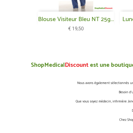
Snel bekijken
Blouse Visiteur Bleu NT 25g...

Lun
Prijs
€ 19,50
ShopMedical
Discount
est une boutique
Nous avons également sélectionnés une 
Besoin d’
Que vous soyez médecin, infirmière ,kin
Chez Shop