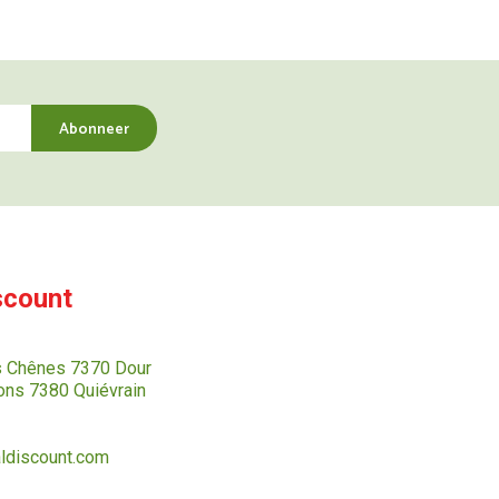
scount
s Chênes 7370 Dour
ns 7380 Quiévrain
ldiscount.com