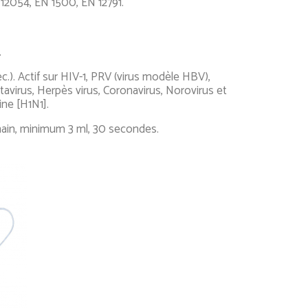
 12054, EN 1500, EN 12791.
.
ec.). Actif sur HIV-1, PRV (virus modèle HBV),
virus, Herpès virus, Coronavirus, Norovirus et
ine [H1N1].
in, minimum 3 ml, 30 secondes.