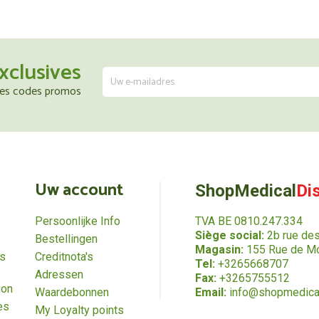
xclusives
 les codes promos
Uw account
ShopMedical
Di
Persoonlijke Info
TVA BE 0810.247.334
Siège social:
2b rue de
Bestellingen
Magasin:
155 Rue de Mo
es
Creditnota's
Tel:
+3265668707
Adressen
Fax:
+3265755512
ion
Waardebonnen
Email:
info@shopmedica
es
My Loyalty points