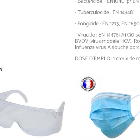
- Bactéricide : EN1040, pr EN
- Tuberculocide : EN 14348.
- Fongicide : EN 1275, EN 1650
- Virucide : EN 14476+A1 (30 s
BVDV (virus modèle HCV), Rota
Influenza virus A souche porc
DOSE D’EMPLOI 1 creux de ma
IN