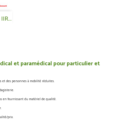
IR...
ical et paramédical pour particulier et
s et des personnes à mobilité réduites.
agisterie.
s en fournissant du matériel de qualité.
.
lité/prix.