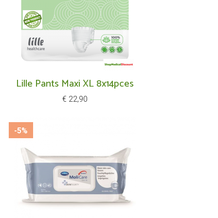
Lille Pants Maxi XL 8x14pces
Prijs
€ 22,90
-5%