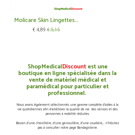
Molicare Skin Lingettes...
Prijs
Normale
€ 4,89
€ 5,15
prijs
ShopMedical
Discount
est une
boutique en ligne spécialisée dans la
vente de matériel médical et
paramédical pour particulier et
professionnel.
Nous avons également sélectionnés une gamme complète d’aides à la
vie quotidiennes afin d’améliorer la qualité de vie des séniors et des
personnes à mobilité réduites.
Besoin d’une chevillière, d’une genouillère, d’une coudière,… n’hésitez
pas à consulter notre page Bandagisterie.