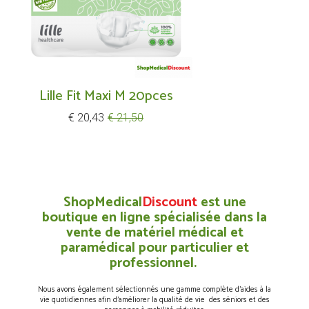
Lille Fit Maxi M 20pces
Prijs
Normale
€ 20,43
€ 21,50
prijs
ShopMedical
Discount
est une
boutique en ligne spécialisée dans la
vente de matériel médical et
paramédical pour particulier et
professionnel.
Nous avons également sélectionnés une gamme complète d’aides à la
vie quotidiennes afin d’améliorer la qualité de vie des séniors et des