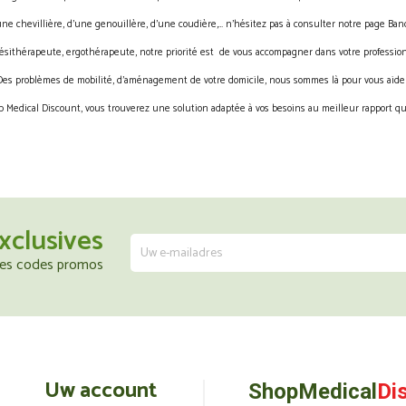
une chevillière, d’une genouillère, d’une coudière,… n’hésitez pas à consulter notre page Band
ésithérapeute, ergothérapeute, notre priorité est de vous accompagner dans votre profession
Des problèmes de mobilité, d’aménagement de votre domicile, nous sommes là pour vous aider
 Medical Discount, vous trouverez une solution adaptée à vos besoins au meilleur rapport qua
xclusives
 les codes promos
Uw account
ShopMedical
Di