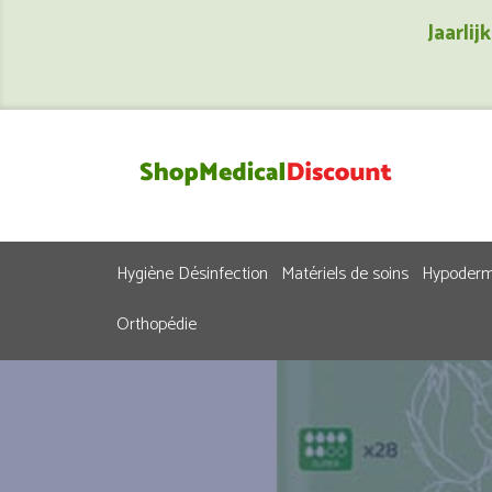
Jaarli
Hygiène Désinfection
Matériels de soins
Hypoderm
Orthopédie