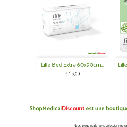
Snel bekijken
Lille Bed Extra 60x90cm...

Lil
Prijs
€ 15,00
ShopMedical
Discount
est une boutique
Nous avons également sélectionnés une 