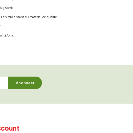
agisterie.
s en fournissant du matériel de qualité.
.
lité/prix.
scount