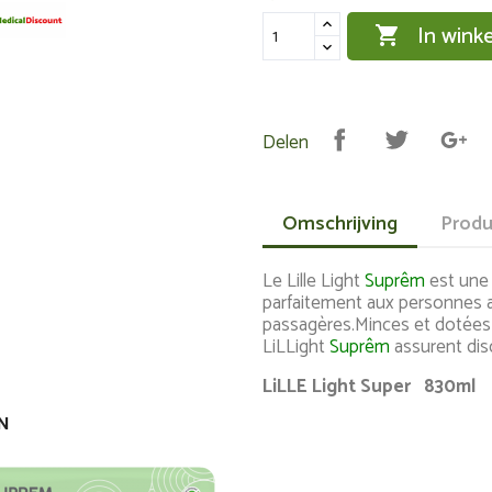
In wink

Delen
Omschrijving
Produ
Le Lille Light
Suprêm
est une
parfaitement aux personnes a
passagères.
Minces et dotées 
LiLLight
Suprêm
assurent disc
LiLLE Light Super 830ml
IN