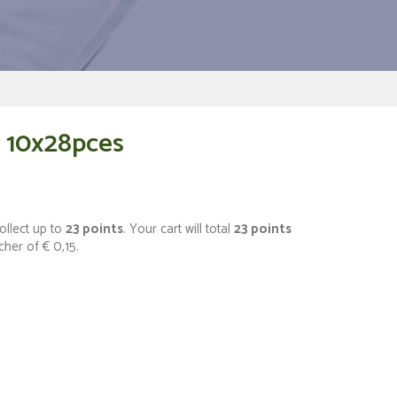
r 10x28pces
ollect up to
23
points
. Your cart will total
23
points
ucher of
€ 0,15
.