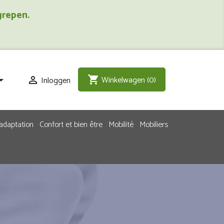
grepen.
Winkelwagen
(0)
shopping_cart
Inloggen


adaptation
Confort et bien être
Mobilité
Mobiliers