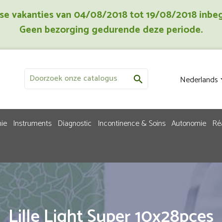
jkse vakanties van 04/08/2018 tot 19/08/2018 inbe
Geen bezorging gedurende deze periode.
Nederlands

ie
Instruments
Diagnostic
Incontinence & Soins
Autonomie
Ré
Lille Light Super 10x28pces