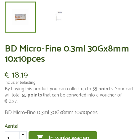
BD Micro-Fine 0.3ml 30Gx8mm
10x10pces
€ 18,19
Inclusief belasting
By buying this product you can collect up to
55
points
. Your cart
will total
55
points
that can be converted into a voucher of
€ 0,37
.
BD Micro-Fine 0.3ml 30Gx8mm 10x10pces
Aantal
In winkelwagen
