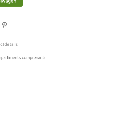
elwagen
ctdetails
ompartiments comprenant:
hamp