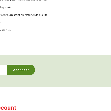
agisterie.
s en fournissant du matériel de qualité.
.
lité/prix.
scount