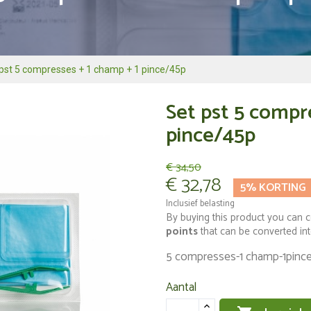
pst 5 compresses + 1 champ + 1 pince/45p
Set pst 5 compr
pince/45p
€ 34,50
€ 32,78
5% KORTING
Inclusief belasting
By buying this product you can c
points
that can be converted in
5 compresses-1 champ-1pinc
Aantal