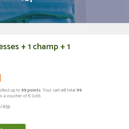
esses + 1 champ + 1
ollect up to
99
points
. Your cart will total
99
to a voucher of
€ 0,66
.
e/45p