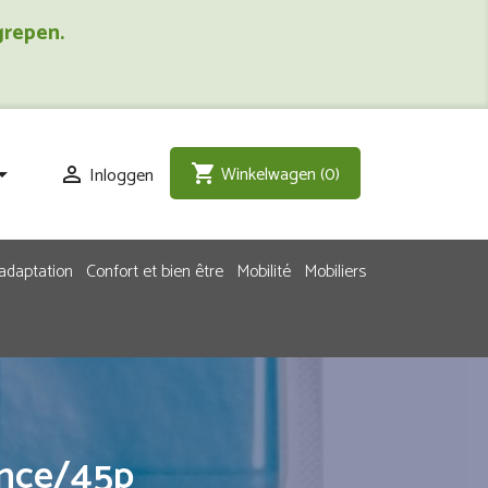
grepen.
Winkelwagen
(0)
shopping_cart
Inloggen


adaptation
Confort et bien être
Mobilité
Mobiliers
ince/45p