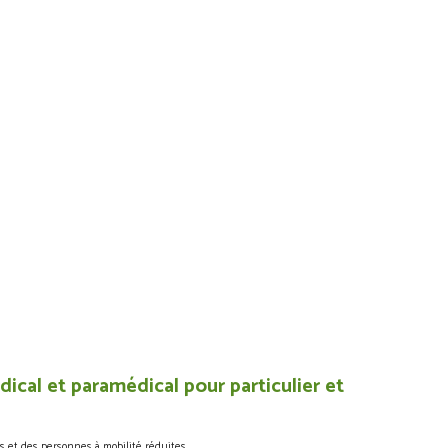
ical et paramédical pour particulier et
s et des personnes à mobilité réduites.