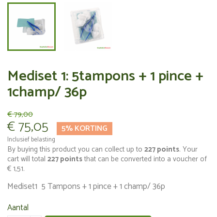
Mediset 1: 5tampons + 1 pince +
1champ/ 36p
€ 79,00
€ 75,05
5% KORTING
Inclusief belasting
By buying this product you can collect up to
227
points
. Your
cart will total
227
points
that can be converted into a voucher of
€ 1,51
.
Mediset1 5 Tampons + 1 pince + 1 champ/ 36p
Aantal