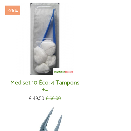
-25%
Mediset 10 Éco: 4 Tampons
+...
Prijs
Normale
€ 49,50
€ 66,00
prijs