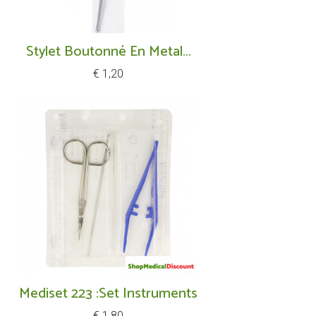
Stylet Boutonné En Metal...
Prijs
€ 1,20
Mediset 223 :set Instruments
Prijs
€ 1,80