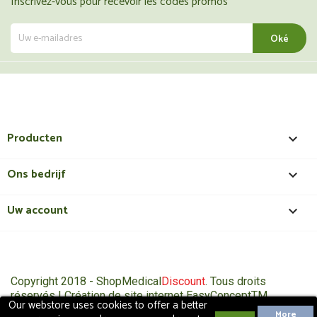
Inscrivez-vous pour recevoir les codes promos
Producten

Ons bedrijf

Uw account

Copyright 2018 - ShopMedical
Discount
. Tous droits
réservés | Création de site internet EasyConceptTM
Our webstore uses cookies to offer a better
More