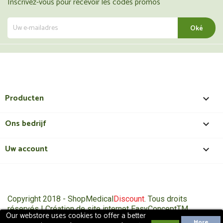
Inscrivez-vous pour recevoir les codes promos
Producten

Ons bedrijf

Uw account

Copyright 2018 - ShopMedical
Discount
. Tous droits
réservés | Création de site internet EasyConceptTM
Our webstore uses cookies to offer a better
More