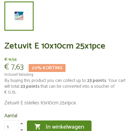
Zetuvit E 10x10cm 25x1pce
€ 9,54
€ 7,63
20% KORTING
Inclusief belasting
By buying this product you can collect up to
23
points
. Your cart
will total
23
points
that can be converted into a voucher of
€ 0,15
.
Zetuvit E stériles 10x10cm 25x1pce
Aantal
In winkelwagen
