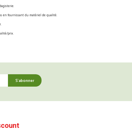
agisterie.
s en fournissant du matériel de qualité.
.
lité/prix.
scount