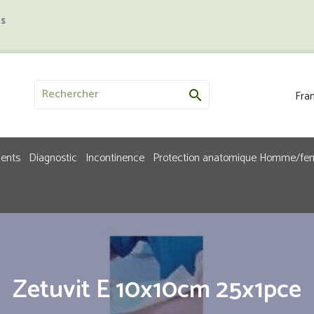
us
Fran

ments
Diagnostic
Incontinence
Protection anatomique Homme/f
Zetuvit E 10x10cm 25x1pce