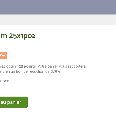
cm 25x1pce
0%
vez obtenir
23
points
. Votre panier vous rapportera
erti en un bon de réduction de
0,15 €
.
x1pce
 au panier