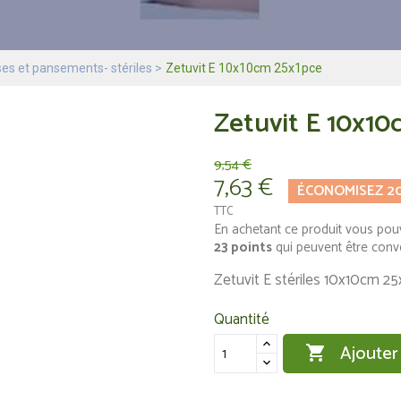
s et pansements- stériles
Zetuvit E 10x10cm 25x1pce
Zetuvit E 10x10
9,54 €
7,63 €
ÉCONOMISEZ 2
TTC
En achetant ce produit vous pou
23
points
qui peuvent être conv
Zetuvit E stériles 10x10cm 25
Quantité
Ajouter
