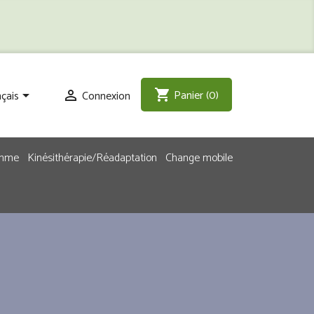
Panier
(0)
shopping_cart
çais
Connexion


emme
Kinésithérapie/Réadaptation
Change mobile