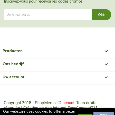
Inscrivez-vous pour recevoir les codes promos
Producten

Ons bedrijf

Uw account

Copyright 2018 - ShopMedical
Discount
. Tous droits
réservés | Création de site internet EasyConceptTM
Our webstore uses cookies to offer a better
More