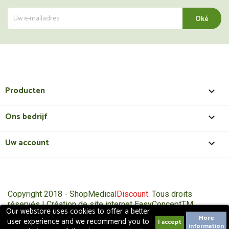
Producten

Ons bedrijf

Uw account

Copyright 2018 - ShopMedical
Discount
. Tous droits
réservés | Création de site internet EasyConceptTM
Our webstore uses cookies to offer a better
More
user experience and we recommend you to
information