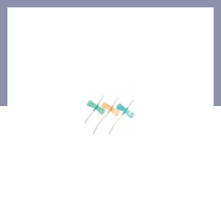
21Gx0.8mm 50p/bte