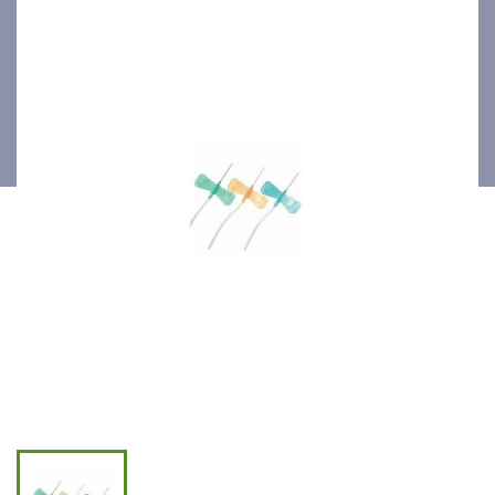
21Gx0.8mm 50p/bte