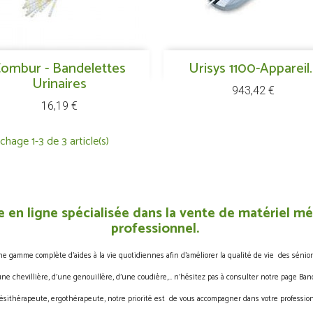
Aperçu rapide
Aperçu rapide
ombur - Bandelettes

Urisys 1100-Appareil..

Urinaires
Prix
943,42 €
Prix
16,19 €
ichage 1-3 de 3 article(s)
 en ligne spécialisée dans la vente de matériel méd
professionnel.
gamme complète d’aides à la vie quotidiennes afin d’améliorer la qualité de vie des sénior
une chevillière, d’une genouillère, d’une coudière,… n’hésitez pas à consulter notre page Band
ésithérapeute, ergothérapeute, notre priorité est de vous accompagner dans votre profession