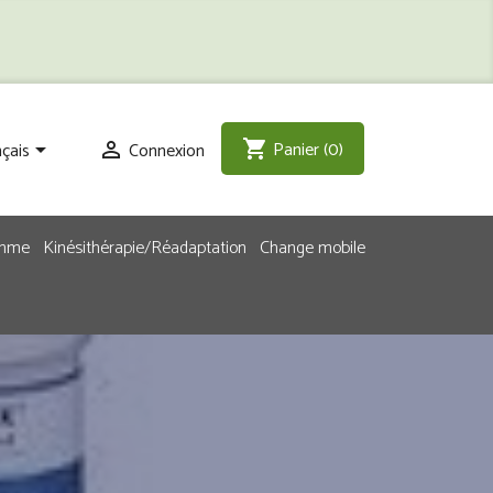
Panier
(0)
shopping_cart
çais
Connexion


emme
Kinésithérapie/Réadaptation
Change mobile