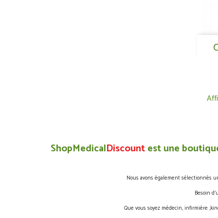
C
Aff
ShopMedical
Discount
est une boutique
Nous avons également sélectionnés une 
Besoin d’
Que vous soyez médecin, infirmière ,kin