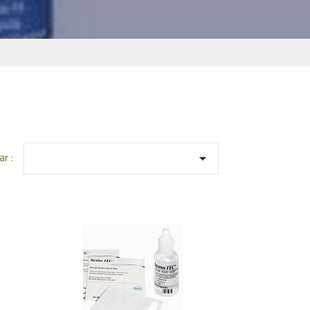
ar :
