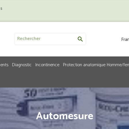
us
Fran

ments
Diagnostic
Incontinence
Protection anatomique Homme/f
Automesure