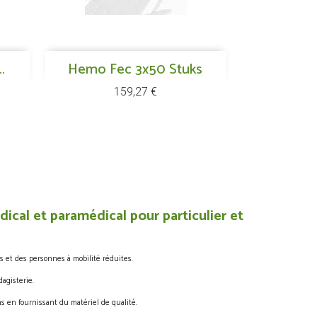
Aperçu rapide
.
Hemo Fec 3x50 Stuks

Prix
159,27 €
ical et paramédical pour particulier et
s et des personnes à mobilité réduites.
agisterie.
s en fournissant du matériel de qualité.