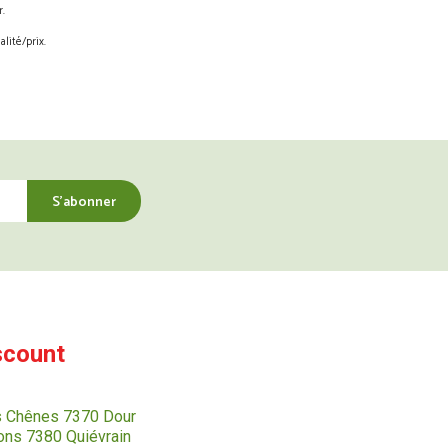
.
lité/prix.
scount
s Chênes 7370 Dour
ns 7380 Quiévrain