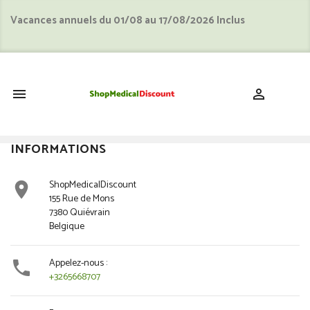
Vacances annuels du 01/08 au 17/08/2026 Inclus
shopping_cart


INFORMATIONS
ShopMedicalDiscount

155 Rue de Mons
7380 Quiévrain
Belgique
Appelez-nous :

+3265668707