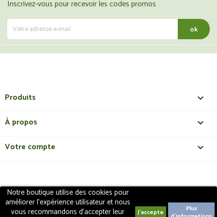
Inscrivez-vous pour recevoir les codes promos
Produits

À propos

Votre compte

Notre boutique utilise des cookies pour
Copyright 2018 - ShopMedical
Discount
. Tous droits
améliorer l'expérience utilisateur et nous
réservés | Création de site internet EasyConceptTM
Plus
vous recommandons d'accepter leur
d'informations