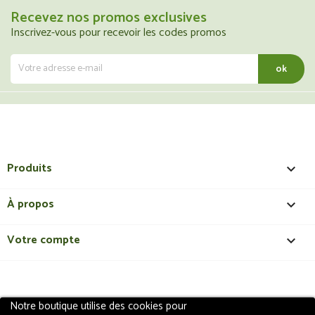
Recevez nos promos exclusives
Inscrivez-vous pour recevoir les codes promos
Produits

À propos

Votre compte

Notre boutique utilise des cookies pour
Copyright 2018 - ShopMedical
Discount
. Tous droits