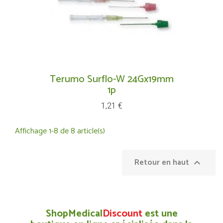
Terumo Surflo-W 24Gx19mm
1p
Prix
1,21 €
Affichage 1-8 de 8 article(s)
Retour en haut

ShopMedical
Discount
est une