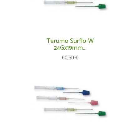
Terumo Surflo-W
24Gx19mm...
Prix
60,50 €