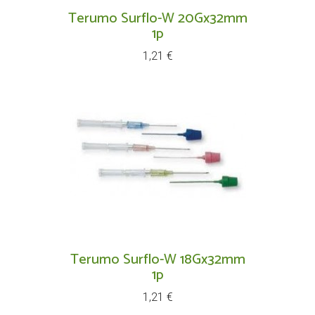
Terumo Surflo-W 20Gx32mm
1p
Prix
1,21 €
Terumo Surflo-W 18Gx32mm
1p
Prix
1,21 €