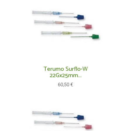
Terumo Surflo-W
22Gx25mm...
Prix
60,50 €