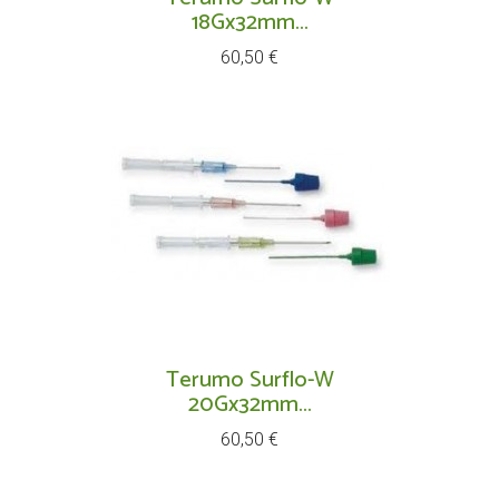
18Gx32mm...
Prix
60,50 €
Terumo Surflo-W
20Gx32mm...
Prix
60,50 €