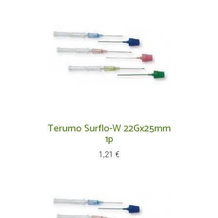
Terumo Surflo-W 22Gx25mm
1p
Prix
1,21 €