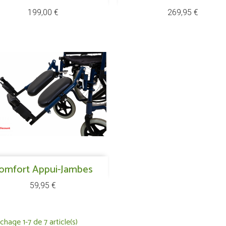
Prix
Prix
199,00 €
269,95 €
Aperçu rapide
omfort Appui-Jambes

Prix
59,95 €
ichage 1-7 de 7 article(s)