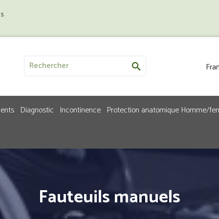
us
Fran

ments
Diagnostic
Incontinence
Protection anatomique Homme/f
Fauteuils manuels