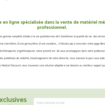
 en ligne spécialisée dans la vente de matériel méd
professionnel.
gamme complète d’aides à la vie quotidiennes afin d’améliorer la qualité de vie des sénior
une chevillière, d’une genouillère, d’une coudière,… n’hésitez pas à consulter notre page Band
ésithérapeute, ergothérapeute, notre priorité est de vous accompagner dans votre profession
Des problèmes de mobilité, d’aménagement de votre domicile, nous sommes là pour vous aider
 Medical Discount, vous trouverez une solution adaptée à vos besoins au meilleur rapport qua
xclusives