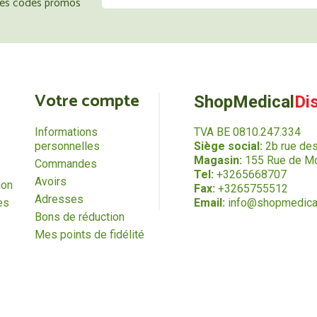
 les codes promos
Votre compte
ShopMedical
Di
Informations
TVA BE 0810.247.334
personnelles
Siège social:
2b rue de
Magasin:
155 Rue de Mo
Commandes
Tel:
+3265668707
Avoirs
ion
Fax:
+3265755512
Adresses
es
Email:
info@shopmedica
Bons de réduction
Mes points de fidélité