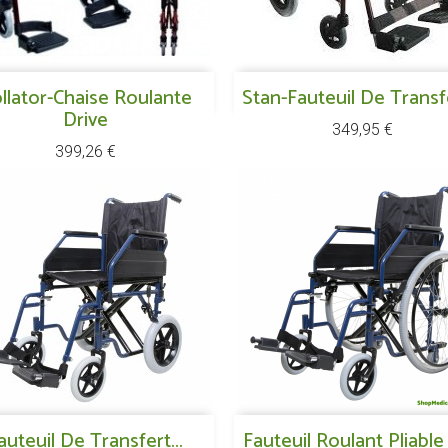
Aperçu rapide
Aperçu rapide
llator-Chaise Roulante

Stan-Fauteuil De Transfe

Drive
Prix
349,95 €
Prix
399,26 €
Aperçu rapide
Aperçu rapide
auteuil De Transfert...

Fauteuil Roulant Pliable
