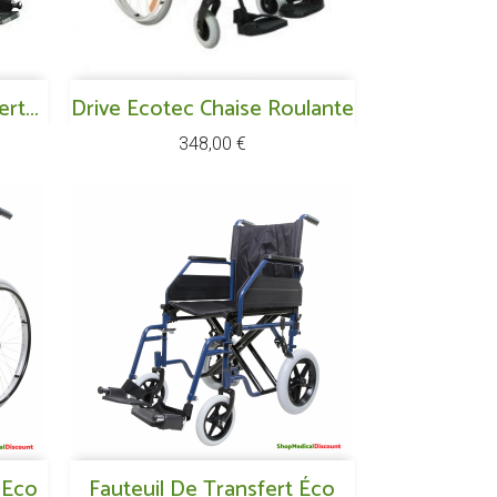
Aperçu rapide
rt...
Drive Ecotec Chaise Roulante

Prix
348,00 €
Aperçu rapide
 Eco
Fauteuil De Transfert Éco
