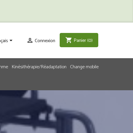
Panier
(0)
shopping_cart
çais
Connexion


emme
Kinésithérapie/Réadaptation
Change mobile