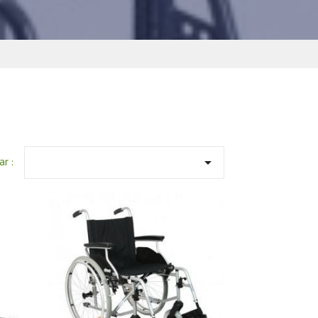
ar :
