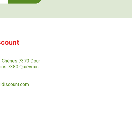
scount
s Chênes 7370 Dour
ns 7380 Quiévrain
ldiscount.com