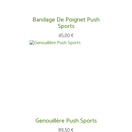
Bandage De Poignet Push
Sports
Prix
45,00 €
Genouillère Push Sports
Prix
89,50 €