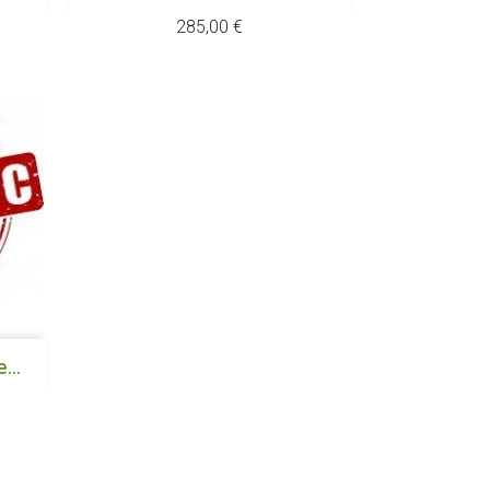
Prix
285,00 €
...