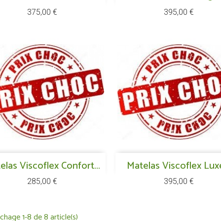
Prix
Prix
375,00 €
395,00 €
Aperçu rapide
Aperçu rapide
elas Viscoflex Confort...

Matelas Viscoflex Luxe

Prix
Prix
285,00 €
395,00 €
ichage 1-8 de 8 article(s)