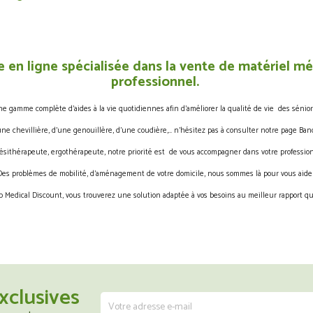
 en ligne spécialisée dans la vente de matériel méd
professionnel.
gamme complète d’aides à la vie quotidiennes afin d’améliorer la qualité de vie des sénior
une chevillière, d’une genouillère, d’une coudière,… n’hésitez pas à consulter notre page Band
ésithérapeute, ergothérapeute, notre priorité est de vous accompagner dans votre profession
Des problèmes de mobilité, d’aménagement de votre domicile, nous sommes là pour vous aider
 Medical Discount, vous trouverez une solution adaptée à vos besoins au meilleur rapport qua
xclusives