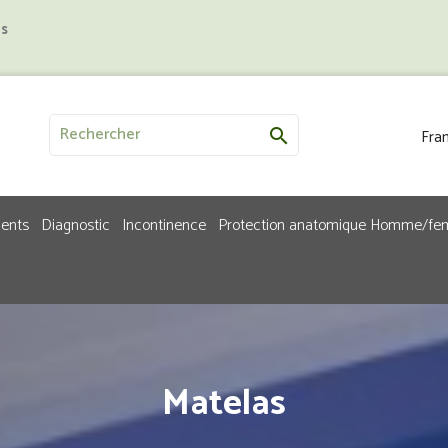
us
Fran

ments
Diagnostic
Incontinence
Protection anatomique Homme/f
Matelas