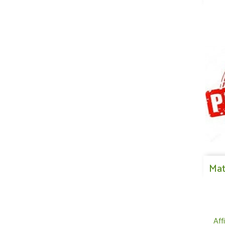
Mat
Aff