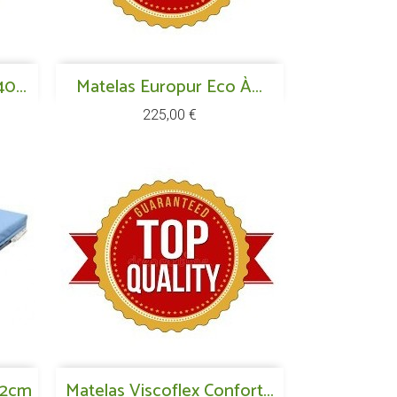
Aperçu rapide
0...
Matelas Europur Eco À...

Prix
225,00 €
Aperçu rapide
12cm
Matelas Viscoflex Confort...
