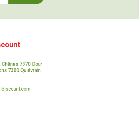
scount
s Chênes 7370 Dour
ns 7380 Quiévrain
ldiscount.com