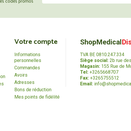
 les codes promos
Votre compte
ShopMedical
Di
Informations
TVA BE 0810.247.334
personnelles
Siège social:
2b rue de
Magasin:
155 Rue de Mo
Commandes
Tel:
+3265668707
Avoirs
ion
Fax:
+3265755512
Adresses
es
Email:
info@shopmedica
Bons de réduction
Mes points de fidélité