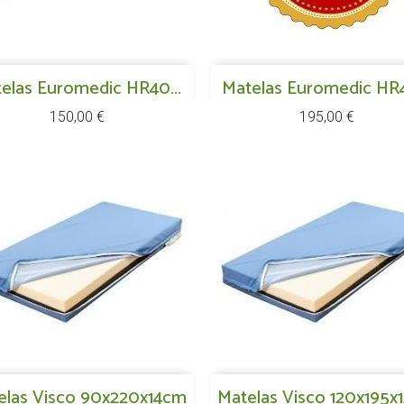
Aperçu rapide
Aperçu rapide
elas Euromedic HR40...

Matelas Euromedic HR4

Prix
Prix
150,00 €
195,00 €
Aperçu rapide
Aperçu rapide
elas Visco 90x220x14cm

Matelas Visco 120x195x
