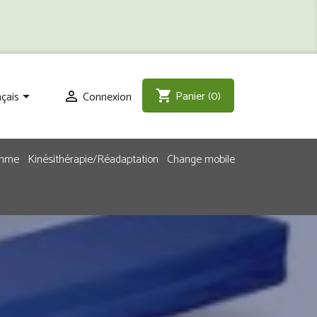
Panier
(0)
shopping_cart
çais
Connexion


emme
Kinésithérapie/Réadaptation
Change mobile