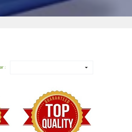
ar :
