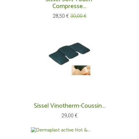
Compresse...
Prix
Prix
28,50 €
30,00 €
de
base
Sissel Vinotherm-Coussin...
Prix
29,00 €