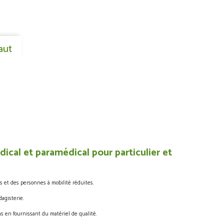
aut
ical et paramédical pour particulier et
s et des personnes à mobilité réduites.
agisterie.
s en fournissant du matériel de qualité.