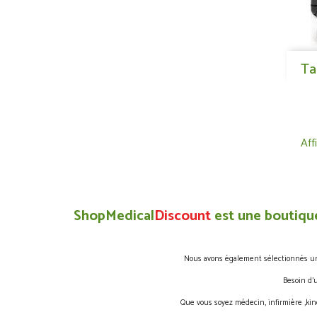
Ta
Aff
ShopMedical
Discount
est une boutique
Nous avons également sélectionnés une 
Besoin d’
Que vous soyez médecin, infirmière ,kin