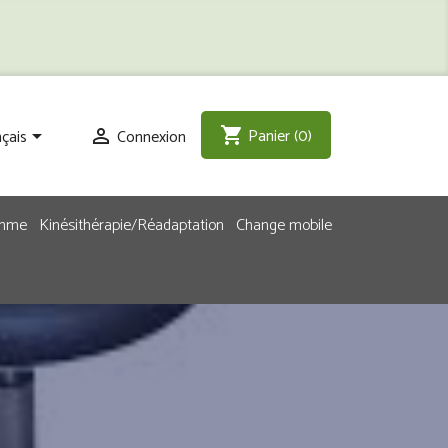
Panier
(0)
shopping_cart
çais
Connexion


emme
Kinésithérapie/Réadaptation
Change mobile