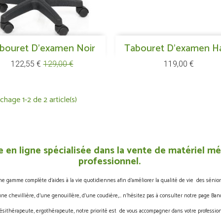
Aperçu rapide
Aperçu rapide
bouret D'examen Noir

Tabouret D'examen H

Prix
Prix
Prix
122,55 €
129,00 €
119,00 €
de
base
ichage 1-2 de 2 article(s)
 en ligne spécialisée dans la vente de matériel méd
professionnel.
gamme complète d’aides à la vie quotidiennes afin d’améliorer la qualité de vie des sénior
une chevillière, d’une genouillère, d’une coudière,… n’hésitez pas à consulter notre page Band
ésithérapeute, ergothérapeute, notre priorité est de vous accompagner dans votre profession