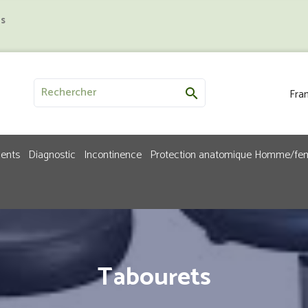
us
Fran

ments
Diagnostic
Incontinence
Protection anatomique Homme/f
Tabourets