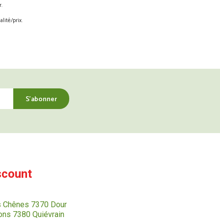
.
lité/prix.
scount
s Chênes 7370 Dour
ns 7380 Quiévrain