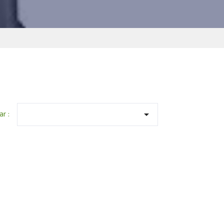
ar :
