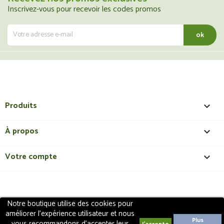
Inscrivez-vous pour recevoir les codes promos
Produits

À propos

Votre compte

Notre boutique utilise des cookies pour
Copyright 2018 - ShopMedical
Discount
. Tous droits
améliorer l'expérience utilisateur et nous
réservés | Création de site internet EasyConceptTM
Plus
vous recommandons d'accepter leur