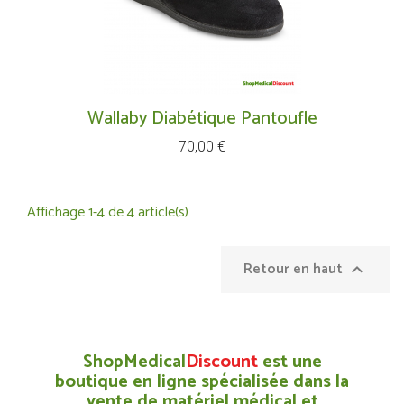
Wallaby Diabétique Pantoufle
Prix
70,00 €
Affichage 1-4 de 4 article(s)
Retour en haut

ShopMedical
Discount
est une
boutique en ligne spécialisée dans la
vente de matériel médical et