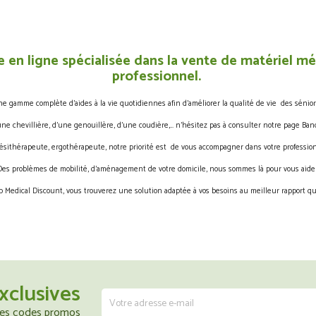
 en ligne spécialisée dans la vente de matériel méd
professionnel.
gamme complète d’aides à la vie quotidiennes afin d’améliorer la qualité de vie des sénior
une chevillière, d’une genouillère, d’une coudière,… n’hésitez pas à consulter notre page Band
ésithérapeute, ergothérapeute, notre priorité est de vous accompagner dans votre profession
Des problèmes de mobilité, d’aménagement de votre domicile, nous sommes là pour vous aider
 Medical Discount, vous trouverez une solution adaptée à vos besoins au meilleur rapport qua
xclusives
 les codes promos