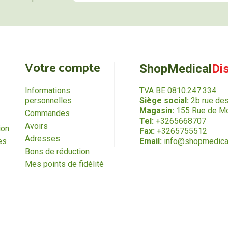
Votre compte
ShopMedical
Di
Informations
TVA BE 0810.247.334
personnelles
Siège social:
2b rue de
Magasin:
155 Rue de Mo
Commandes
Tel:
+3265668707
Avoirs
ion
Fax:
+3265755512
Adresses
es
Email:
info@shopmedica
Bons de réduction
Mes points de fidélité