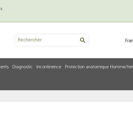
us
Fran

ments
Diagnostic
Incontinence
Protection anatomique Homme/f