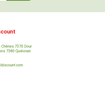
scount
s Chênes 7370 Dour
ns 7380 Quiévrain
ldiscount.com