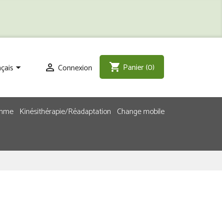
Panier
(0)
shopping_cart
çais
Connexion


emme
Kinésithérapie/Réadaptation
Change mobile