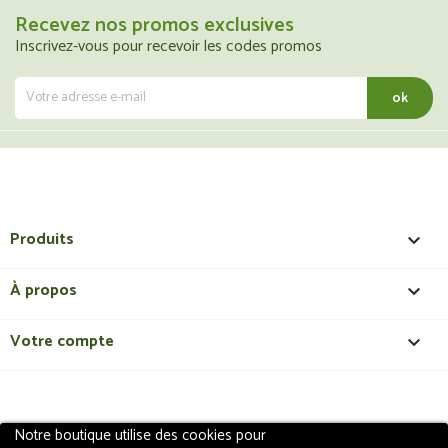
Recevez nos promos exclusives
Inscrivez-vous pour recevoir les codes promos
Produits

À propos

Votre compte

Notre boutique utilise des cookies pour
Copyright 2018 - ShopMedical
Discount
. Tous droits