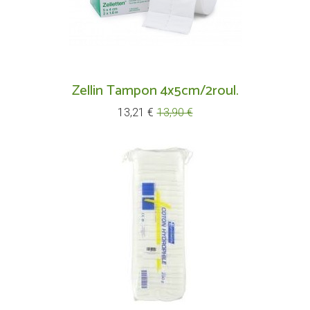
Zellin Tampon 4x5cm/2roul.
Prix
Prix
13,21 €
13,90 €
de
base