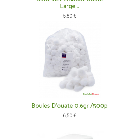
Large...
Prix
5,80 €
Boules D'ouate 0.6gr /500p
Prix
6,50 €