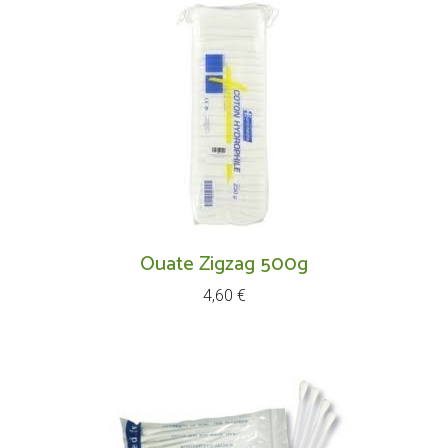
Ouate Zigzag 500g
Prix
4,60 €