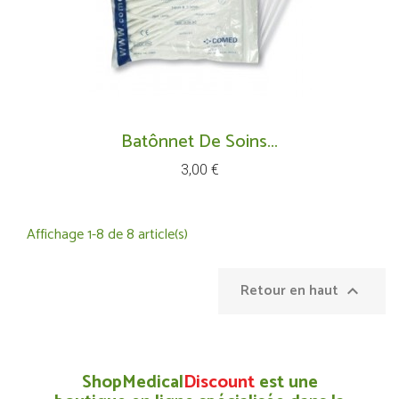
Batônnet De Soins...
Prix
3,00 €
Affichage 1-8 de 8 article(s)
Retour en haut

ShopMedical
Discount
est une