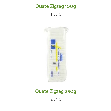
Ouate Zigzag 100g
Prix
1,08 €
Ouate Zigzag 250g
Prix
2,54 €