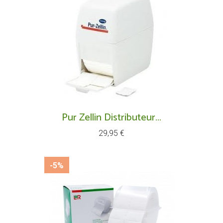
Pur Zellin Distributeur...
Prix
29,95 €
-5%