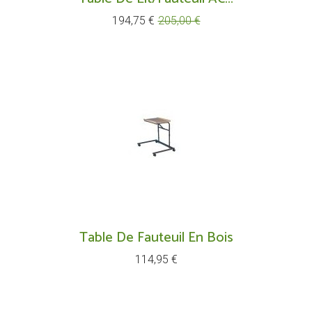
Prix
Prix
194,75 €
205,00 €
de
base
Table De Fauteuil En Bois
Prix
114,95 €