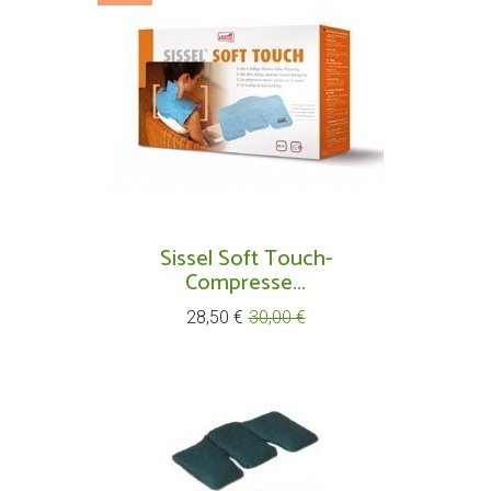
Sissel Soft Touch-
Compresse...
Prix
Prix
28,50 €
30,00 €
de
base