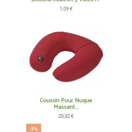
Prix
1,09 €
Coussin Pour Nuque
Massant...
Prix
20,32 €
-5%