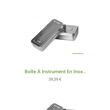
Boîte À Instrument En Inox...
Prix
39,39 €