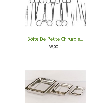
Bôite De Petite Chirurgie...
Prix
68,00 €