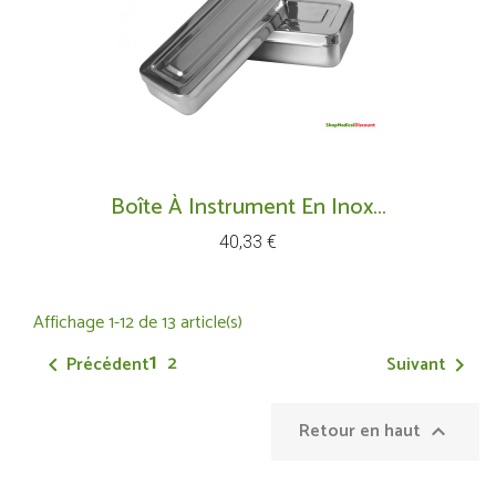
Boîte À Instrument En Inox...
Prix
40,33 €
Affichage 1-12 de 13 article(s)
1
2
Précédent
Suivant


Retour en haut
