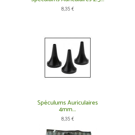
Prix
8,35 €
Spéculums Auriculaires
4mm...
Prix
8,35 €