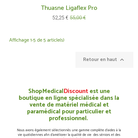
Thuasne Ligaflex Pro
Prix
Prix
52,25 €
55,00 €
de
base
Affichage 1-5 de 5 article(s)
Retour en haut

ShopMedical
Discount
est une
boutique en ligne spécialisée dans la
vente de matériel médical et
paramédical pour particulier et
professionnel.
Nous avons également sélectionnés une gamme complète d’aides à la
vie quotidiennes afin d’améliorer la qualité de vie des séniors et des