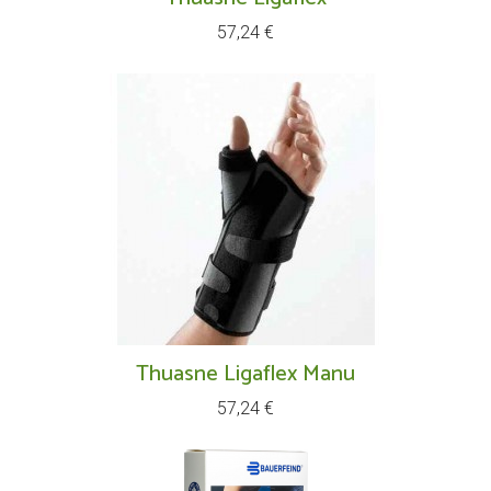
Prix
57,24 €
Thuasne Ligaflex Manu
Prix
57,24 €