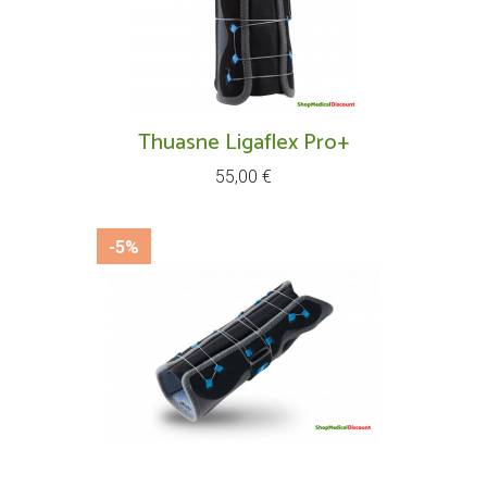
Thuasne Ligaflex Pro+
Prix
55,00 €
-5%