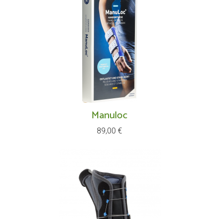
Manuloc
Prix
89,00 €