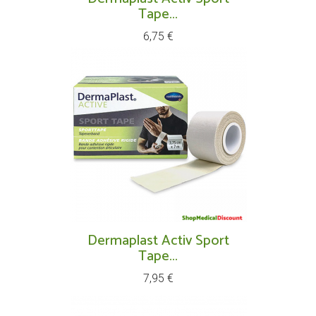
Tape...
Prix
6,75 €
Dermaplast Activ Sport
Tape...
Prix
7,95 €