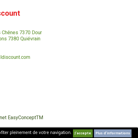
scount
s Chênes 7370 Dour
ns 7380 Quiévrain
ldiscount.com
ternet EasyConceptTM
fiter pleinement de votre navigation.
Plus d'informations