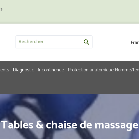
us
Fran

ments
Diagnostic
Incontinence
Protection anatomique Homme/f
Tables & chaise de massage