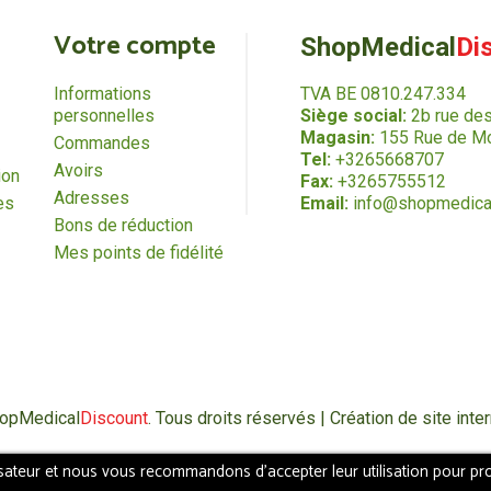
Votre compte
ShopMedical
Di
Informations
TVA BE 0810.247.334
personnelles
Siège social:
2b rue de
Magasin:
155 Rue de Mo
Commandes
Tel:
+3265668707
Avoirs
ion
Fax:
+3265755512
Adresses
es
Email:
info@shopmedica
Bons de réduction
Mes points de fidélité
hopMedical
Discount
. Tous droits réservés | Création de site in
isateur et nous vous recommandons d'accepter leur utilisation pour pro