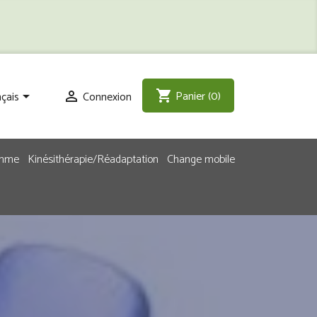
Panier
(0)
shopping_cart
çais
Connexion


emme
Kinésithérapie/Réadaptation
Change mobile