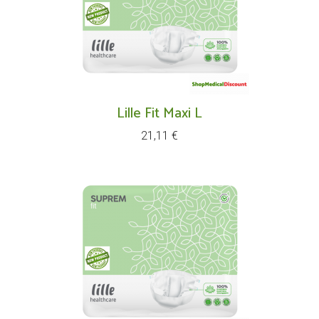
Lille Fit Maxi L
Prix
21,11 €