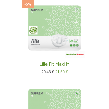
-5%
Lille Fit Maxi M
Prix
Prix
20,43 €
21,50 €
de
base