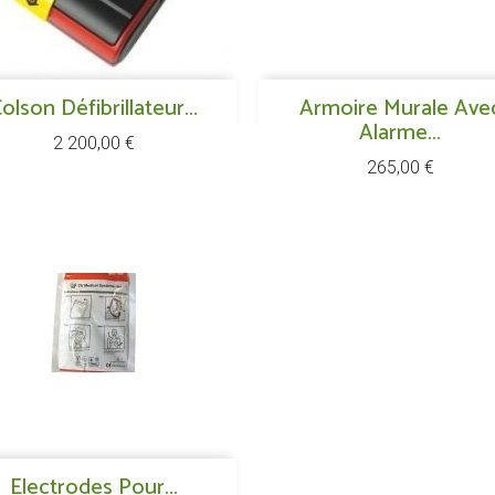
Aperçu rapide
Aperçu rapide
olson Défibrillateur...

Armoire Murale Ave

Alarme...
Prix
2 200,00 €
Prix
265,00 €
Aperçu rapide
Electrodes Pour...
