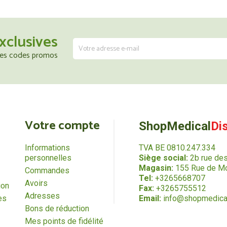
xclusives
 les codes promos
Votre compte
ShopMedical
Di
Informations
TVA BE 0810.247.334
personnelles
Siège social:
2b rue de
Magasin:
155 Rue de Mo
Commandes
Tel:
+3265668707
Avoirs
ion
Fax:
+3265755512
Adresses
es
Email:
info@shopmedica
Bons de réduction
Mes points de fidélité