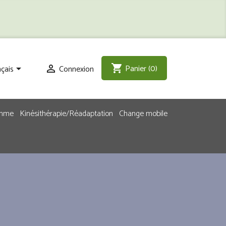
Panier
(0)
shopping_cart
çais
Connexion


emme
Kinésithérapie/Réadaptation
Change mobile