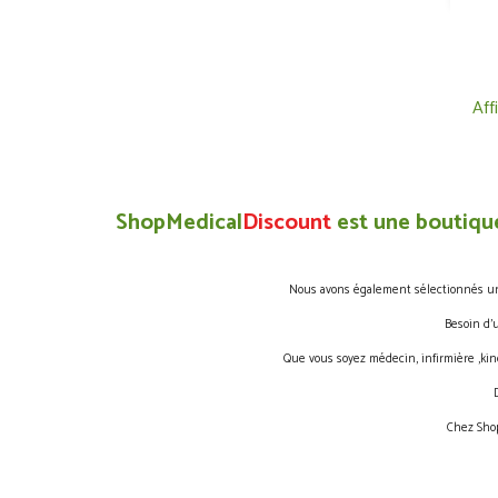
Aff
ShopMedical
Discount
est une boutique
Nous avons également sélectionnés une 
Besoin d’
Que vous soyez médecin, infirmière ,kin
Chez Shop