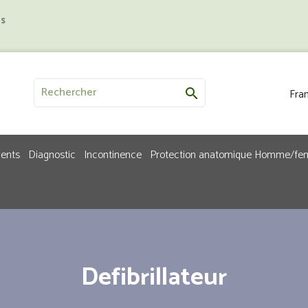
us
Fran

ments
Diagnostic
Incontinence
Protection anatomique Homme/f
Defibrillateur