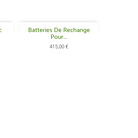
Aperçu rapide
c
Batteries De Rechange

Pour...
Prix
415,00 €