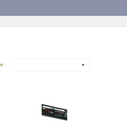
ar :
