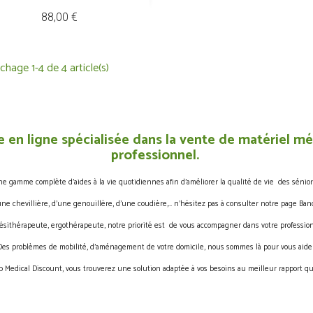
Prix
88,00 €
ichage 1-4 de 4 article(s)
 en ligne spécialisée dans la vente de matériel méd
professionnel.
gamme complète d’aides à la vie quotidiennes afin d’améliorer la qualité de vie des sénior
une chevillière, d’une genouillère, d’une coudière,… n’hésitez pas à consulter notre page Band
ésithérapeute, ergothérapeute, notre priorité est de vous accompagner dans votre profession
Des problèmes de mobilité, d’aménagement de votre domicile, nous sommes là pour vous aider
 Medical Discount, vous trouverez une solution adaptée à vos besoins au meilleur rapport qua