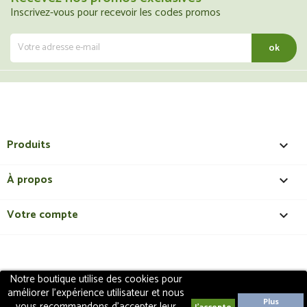
Inscrivez-vous pour recevoir les codes promos
Produits

À propos

Votre compte

Notre boutique utilise des cookies pour
Copyright 2018 - ShopMedical
Discount
. Tous droits
améliorer l'expérience utilisateur et nous
réservés | Création de site internet EasyConceptTM
Plus
vous recommandons d'accepter leur