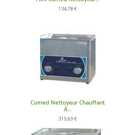
Prix
134,78 €
Comed Nettoyeur Chauffant
À...
Prix
315,63 €