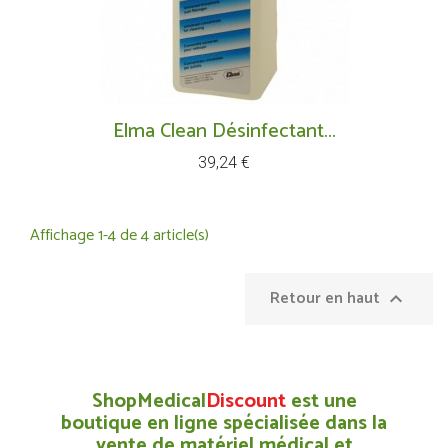
Elma Clean Désinfectant...
Prix
39,24 €
Affichage 1-4 de 4 article(s)
Retour en haut

ShopMedical
Discount
est une
boutique en ligne spécialisée dans la
vente de matériel médical et