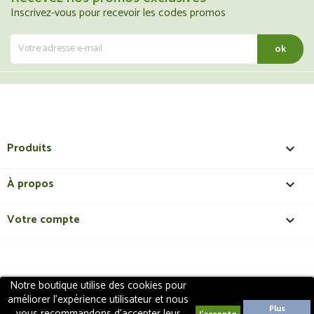
Inscrivez-vous pour recevoir les codes promos
Produits

À propos

Votre compte

Notre boutique utilise des cookies pour
Copyright 2018 - ShopMedical
Discount
. Tous droits
améliorer l'expérience utilisateur et nous
réservés | Création de site internet EasyConceptTM
Plus
vous recommandons d'accepter leur