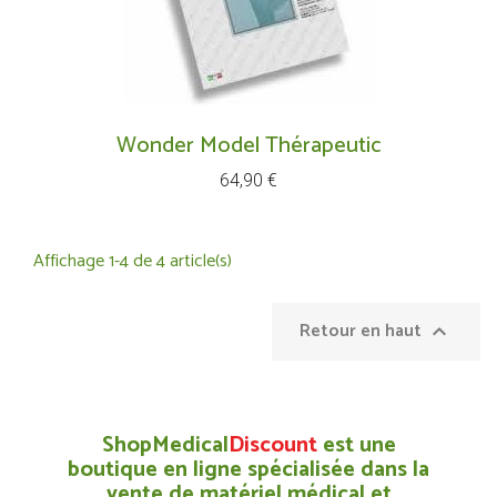
Wonder Model Thérapeutic
Prix
64,90 €
Affichage 1-4 de 4 article(s)
Retour en haut

ShopMedical
Discount
est une
boutique en ligne spécialisée dans la
vente de matériel médical et