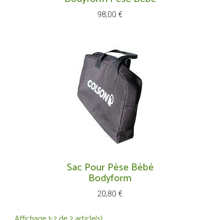
Prix
98,00 €
Sac Pour Pèse Bébé
Bodyform
Prix
20,80 €
Affichage 1-2 de 2 article(s)