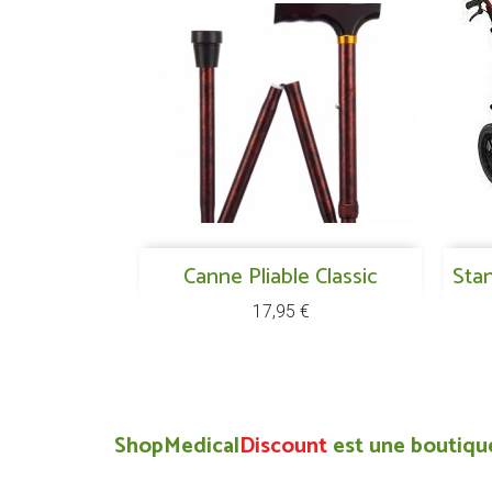
Aperçu rapide
Canne Pliable Classic

Stan
Prix
17,95 €
ShopMedical
Discount
est une boutique