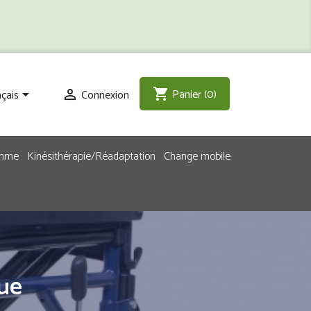
Panier
(0)
shopping_cart
çais
Connexion


emme
Kinésithérapie/Réadaptation
Change mobile
ue