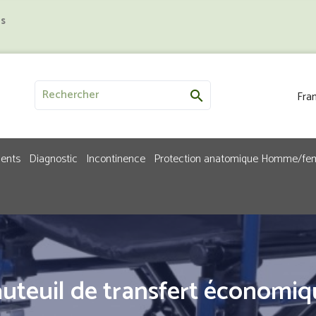
us
Fran

ments
Diagnostic
Incontinence
Protection anatomique Homme/f
uteuil de transfert économiq