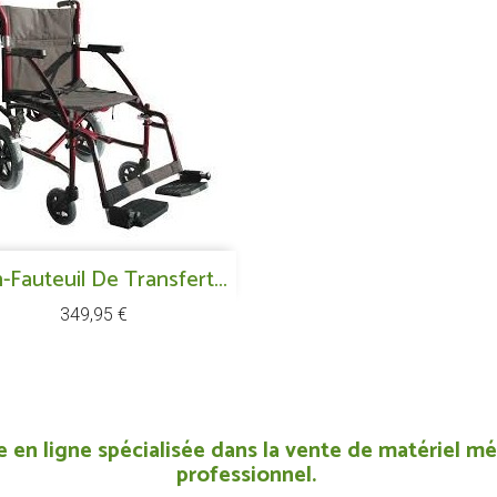
Aperçu rapide
-Fauteuil De Transfert...

Prix
349,95 €
 en ligne spécialisée dans la vente de matériel méd
professionnel.