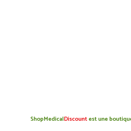
ShopMedical
Discount
est une boutique