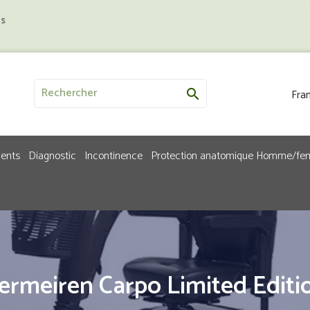
us
Fran

ments
Diagnostic
Incontinence
Protection anatomique Homme/f
ermeiren Carpo Limited Editi