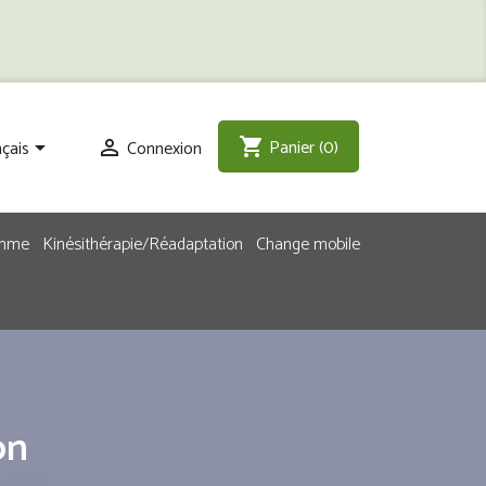
Panier
(0)
shopping_cart
çais
Connexion


emme
Kinésithérapie/Réadaptation
Change mobile
on