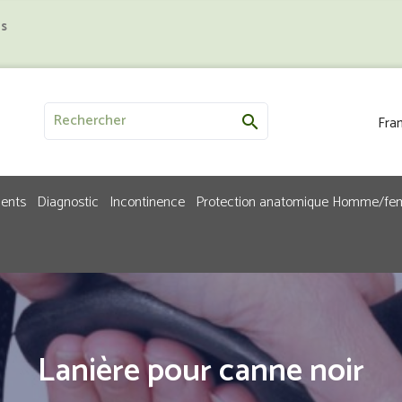
us
Fran

ments
Diagnostic
Incontinence
Protection anatomique Homme/f
Lanière pour canne noir