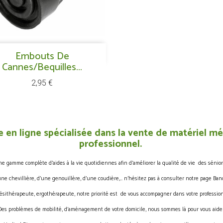
Aperçu rapide

Embouts De
Cannes/bequilles...
Prix
2,95 €
 en ligne spécialisée dans la vente de matériel méd
professionnel.
gamme complète d’aides à la vie quotidiennes afin d’améliorer la qualité de vie des sénior
une chevillière, d’une genouillère, d’une coudière,… n’hésitez pas à consulter notre page Band
ésithérapeute, ergothérapeute, notre priorité est de vous accompagner dans votre profession
Des problèmes de mobilité, d’aménagement de votre domicile, nous sommes là pour vous aider