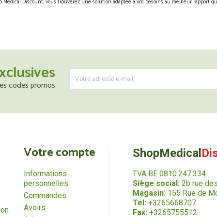
 Medical Discount, vous trouverez une solution adaptée à vos besoins au meilleur rapport qua
xclusives
 les codes promos
Votre compte
ShopMedical
Di
Informations
TVA BE 0810.247.334
personnelles
Siège social:
2b rue de
Magasin:
155 Rue de Mo
Commandes
Tel:
+3265668707
Avoirs
ion
Fax:
+3265755512