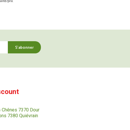
lité/prix.
scount
s Chênes 7370 Dour
ns 7380 Quiévrain