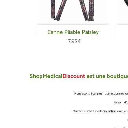
Aperçu rapide
Canne Pliable Paisley

Prix
17,95 €
ShopMedical
Discount
est une boutique
Nous avons également sélectionnés une 
Besoin d’
Que vous soyez médecin, infirmière ,kin