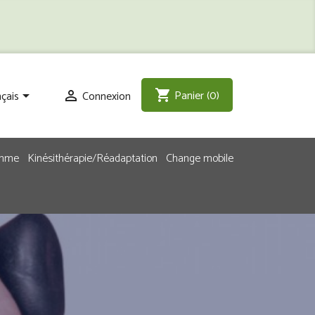
Panier
(0)
shopping_cart
çais
Connexion


emme
Kinésithérapie/Réadaptation
Change mobile