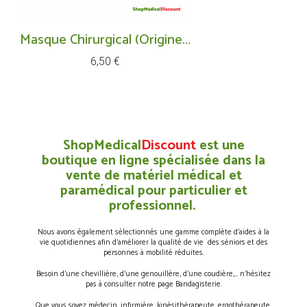
Masque Chirurgical (Origine...
Prix
6,50 €
ShopMedical
Discount
est une
boutique en ligne spécialisée dans la
vente de matériel médical et
paramédical pour particulier et
professionnel.
Nous avons également sélectionnés une gamme complète d’aides à la
vie quotidiennes afin d’améliorer la qualité de vie des séniors et des
personnes à mobilité réduites.
Besoin d’une chevillière, d’une genouillère, d’une coudière,… n’hésitez
pas à consulter notre page Bandagisterie.
Que vous soyez médecin, infirmière ,kinésithérapeute, ergothérapeute,