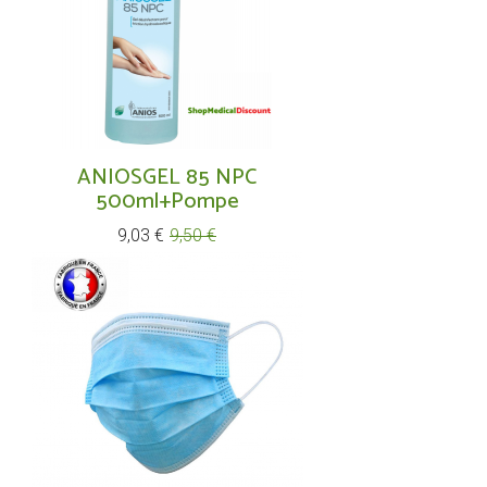
ANIOSGEL 85 NPC
500ml+pompe
Prix
Prix
9,03 €
9,50 €
de
base