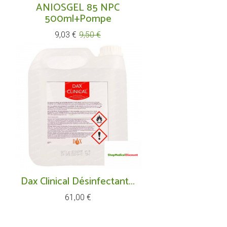
ANIOSGEL 85 NPC
500ml+pompe
Prix
Prix
9,03 €
9,50 €
de
base
Dax Clinical Désinfectant...
Prix
61,00 €