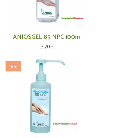
ANIOSGEL 85 NPC 100ml
Prix
3,20 €
-5%