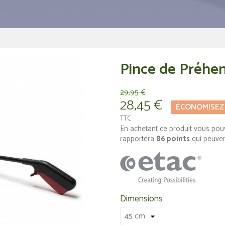
Pince de Préhen
29,95 €
28,45 €
ÉCONOMISEZ
TTC
En achetant ce produit vous pou
rapportera
86
points
qui peuven
Dimensions