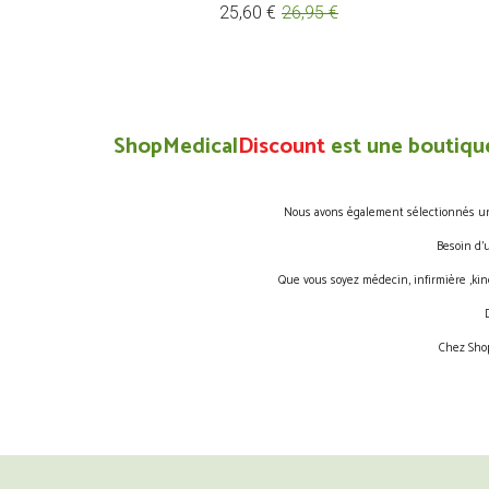
Prix
Prix
25,60 €
26,95 €
de
base
ShopMedical
Discount
est une boutique
Nous avons également sélectionnés une 
Besoin d’
Que vous soyez médecin, infirmière ,kin
Chez Shop