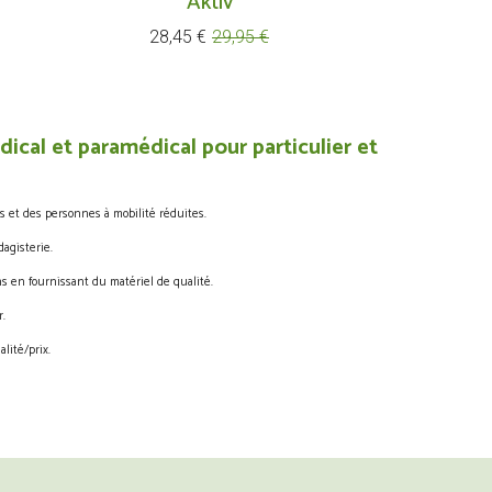
Aktiv
Prix
Prix
28,45 €
29,95 €
de
base
ical et paramédical pour particulier et
s et des personnes à mobilité réduites.
agisterie.
s en fournissant du matériel de qualité.
.
lité/prix.