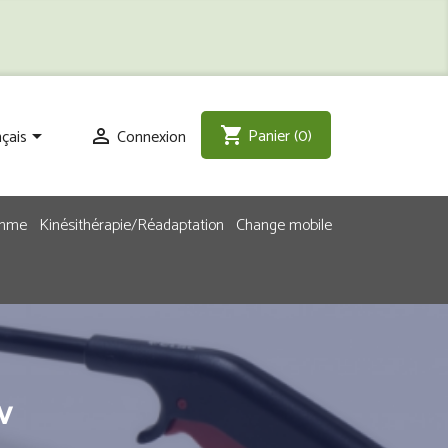
Panier
(0)
shopping_cart
çais
Connexion


emme
Kinésithérapie/Réadaptation
Change mobile
v