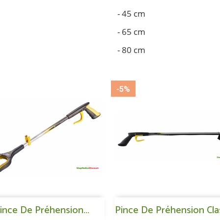
- 45 cm
- 65 cm
- 80 cm
-5%
Aperçu rapide
Aperçu rapide
ince De Préhension...

Pince De Préhension Class
