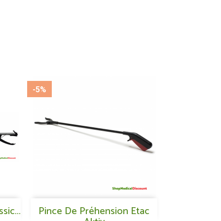
-5%
Aperçu rapide
ic...
Pince De Préhension Etac
