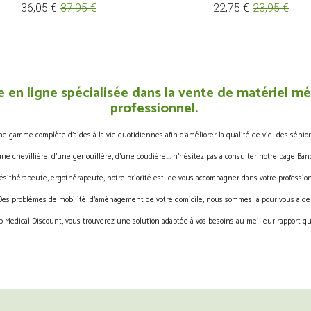
Prix
Prix
Prix
Prix
36,05 €
37,95 €
22,75 €
23,95 €
de
de
base
base
 en ligne spécialisée dans la vente de matériel méd
professionnel.
gamme complète d’aides à la vie quotidiennes afin d’améliorer la qualité de vie des sénior
une chevillière, d’une genouillère, d’une coudière,… n’hésitez pas à consulter notre page Band
ésithérapeute, ergothérapeute, notre priorité est de vous accompagner dans votre profession
Des problèmes de mobilité, d’aménagement de votre domicile, nous sommes là pour vous aider
 Medical Discount, vous trouverez une solution adaptée à vos besoins au meilleur rapport qua