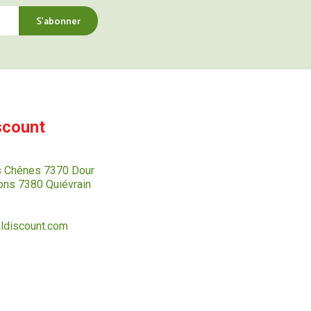
scount
s Chênes 7370 Dour
ns 7380 Quiévrain
ldiscount.com