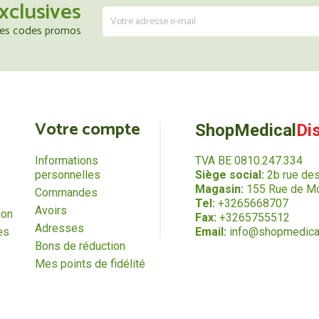
xclusives
 les codes promos
Votre compte
ShopMedical
Di
Informations
TVA BE 0810.247.334
personnelles
Siège social:
2b rue de
Magasin:
155 Rue de Mo
Commandes
Tel:
+3265668707
Avoirs
ion
Fax:
+3265755512
Adresses
es
Email:
info@shopmedica
Bons de réduction
Mes points de fidélité