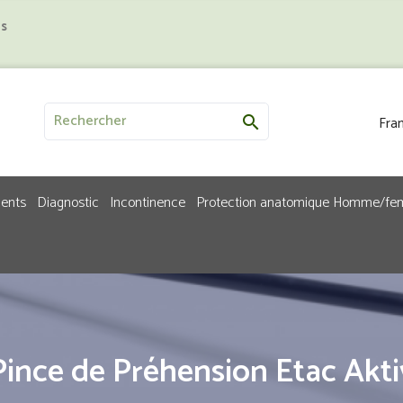
us
Fran

ments
Diagnostic
Incontinence
Protection anatomique Homme/f
Pince de Préhension Etac Akti