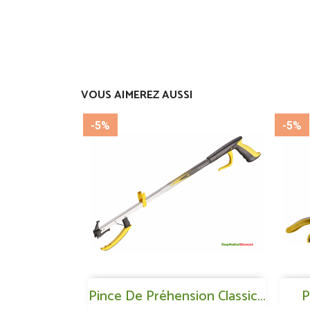
VOUS AIMEREZ AUSSI
-5%
-5%
Aperçu rapide
Pince De Préhension Classic...

P