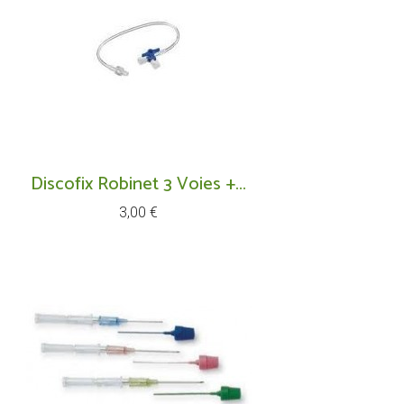
Discofix Robinet 3 Voies +...
Prix
3,00 €