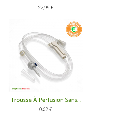
Prix
22,99 €
Trousse À Perfusion Sans...
Prix
0,62 €