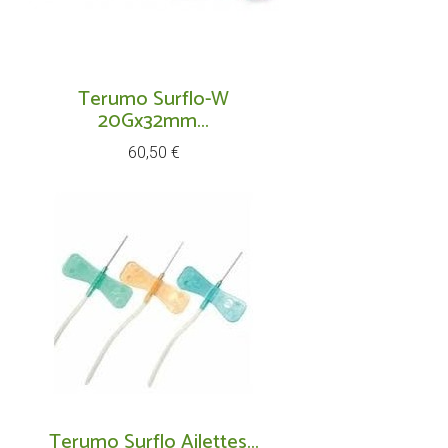
Terumo Surflo-W
20Gx32mm...
Prix
60,50 €
Terumo Surflo Ailettes...